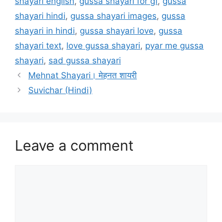
shayari english
,
gussa shayari for gf
,
gussa
shayari hindi
,
gussa shayari images
,
gussa
shayari in hindi
,
gussa shayari love
,
gussa
shayari text
,
love gussa shayari
,
pyar me gussa
shayari
,
sad gussa shayari
Mehnat Shayari। मेहनत शायरी
Suvichar (Hindi)
Leave a comment