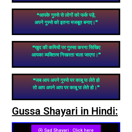
❝आपके गुस्से से लोगों को फर्क पड़े,
अपने गुस्से को इतना मजबूत बनाए।❞
❝खुद की कमियों पर गुस्सा करना सिखिए
आपका व्यक्तित्व निखरता चला जाएगा।❞
❝जब आप अपने गुस्से पर काबू पा लेते हो
तो आप अपने आप पर काबू पा लेते हो।❞
Gussa Shayari in Hindi:
Sad Shayari : Click here